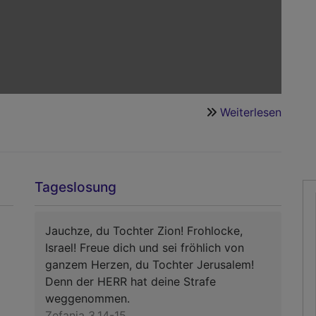
Weiterlesen
über
Bitte
unters
Sie
uns
Tageslosung
Jauchze, du Tochter Zion! Frohlocke,
Israel! Freue dich und sei fröhlich von
ganzem Herzen, du Tochter Jerusalem!
Denn der HERR hat deine Strafe
weggenommen.
Zefanja 3,14-15