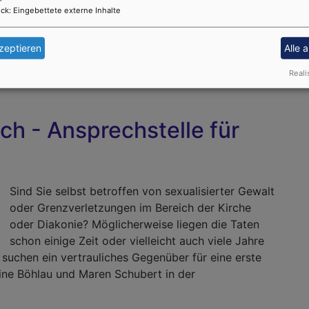
g korrigieren.
ck
:
Eingebettete externe Inhalte
zeptieren
Alle 
Reali
ch - Ansprechstelle für
Sind Sie selbst betroffen von sexualisierter Gewalt
oder Grenzverletzungen im Bereich der Kirche
oder Diakonie? Möglicherweise liegen die Taten
schon einige Zeit oder vielleicht auch viele Jahre
suchen ein vertrauliches Gegenüber für eine erste
ine Böhlau und Maren Schubert in der