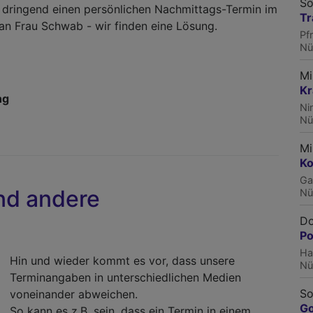
So
n, dringend einen persönlichen Nachmittags-Termin im
Tr
 an Frau Schwab - wir finden eine Lösung.
Pf
Nü
Mi
Kr
ng
Ni
Nü
Mi
Ko
Ga
nd andere
Nü
Do
Po
Ha
Hin und wieder kommt es vor, dass unsere
Nü
Terminangaben in unterschiedlichen Medien
So
voneinander abweichen.
Go
So kann es z.B. sein, dass ein Termin in einem