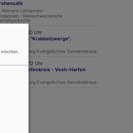
rchencafé
r. Klemens Lehnemann
ndelstein - Kleinschwarzenlohe
lerheiligenkirche
, 19.8. 10-11:30 Uhr
abbelgruppe "Krabbelzwerge".
na Täter
rnberg - Kornburg
Evangelisches Gemeindehaus
n möchten.
, 19.8. 10:30-12 Uhr
rnburger Harfenkreis - Veeh-Harfen
briele Kohlert
rnberg - Kornburg
Evangelisches Gemeindehaus