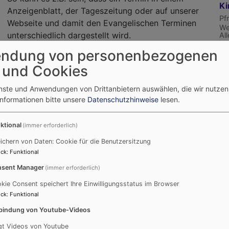
Ki
Anzeigenblatt, der Tageszeitung oder auf unserer
Pf
Webseite und damit den Evangelischen Terminen
We
unterschiedlich dargestellt wird.
Al
ndung von personenbezogenen
Mi
Die Vorlaufzeiten der unterschiedlichen Medien ist
Kr
 und Cookies
beispielsweise sehr lang - die Daten im
Ni
Gemeindebrief müssen z.T. 4 Monate vor
Nü
enste und Anwendungen von Drittanbietern auswählen, die wir nutze
manchem Termin festgelegt werden. Anschließend
Informationen bitte unsere
Datenschutzhinweise
lesen.
kann es zu notwendigen Änderungen kommen. Wir
Mi
Ko
bitten herzlich um Entschuldigung für die Umstände,
ktional
(immer erforderlich)
Ga
Nü
ichern von Daten: Cookie für die Benutzersitzung
ck
:
Funktional
ken wir Ihnen herzlich für eine Rückmeldung im
sent Manager
(immer erforderlich)
kie Consent speichert Ihre Einwilligungsstatus im Browser
ck
:
Funktional
 den Evangelischen-Terminen exportiert wird, ist
bindung von Youtube-Videos
gt Videos von Youtube