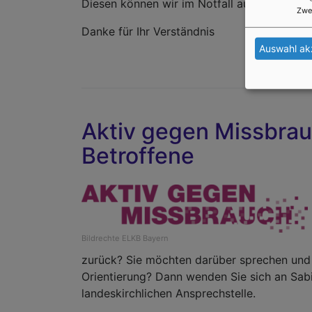
Diesen können wir im Notfall auch kurzfristi
Zwe
Danke für Ihr Verständnis
Auswahl ak
Aktiv gegen Missbrau
Betroffene
Bildrechte
ELKB Bayern
zurück? Sie möchten darüber sprechen und 
Orientierung? Dann wenden Sie sich an Sab
landeskirchlichen Ansprechstelle.