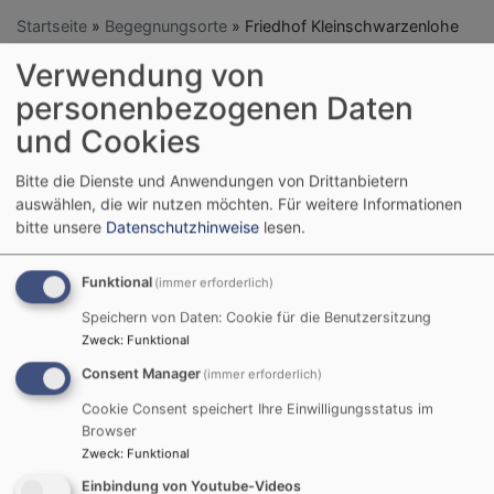
Startseite
Begegnungsorte
Friedhof Kleinschwarzenlohe
Verwendung von
Friedhof
personenbezogenen Daten
und Cookies
Kleinschwarzenlohe
Bitte die Dienste und Anwendungen von Drittanbietern
auswählen, die wir nutzen möchten.
Für weitere Informationen
bitte unsere
Datenschutzhinweise
lesen.
Es wird bekannt gemacht, dass die
Friedhofsordnung
samt Anlagen, d.i.: Grabpflegeordnung, Grabmal- und
Funktional
(immer erforderlich)
Pflanzordnung, Friedhofsgebührenordnung,
der
Speichern von Daten: Cookie für die Benutzersitzung
Zweck
:
Funktional
Evangelisch-Lutherischen Kirchengemeinde
Consent Manager
(immer erforderlich)
Kornburg
für den evangelischen Friedhof
Cookie Consent speichert Ihre Einwilligungsstatus im
Kleinschwarzenlohe (Allerheiligenkirche) mit Wirkung
Browser
vom 1. Juni 2023 in Kraft tritt.
Zweck
:
Funktional
Einbindung von Youtube-Videos