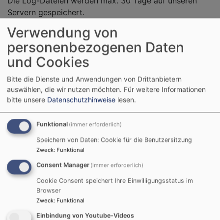
Die Log-Dateien werden max. 30 Tage auf unseren
Servern gespeichert.
Verwendung von
OpenStreetMap
personenbezogenen Daten
Um geographische Informationen zu visualisieren, sind
und Cookies
auf dieser Website Karten von OpenStreetmap
eingebunden. OpenStreetMap ist ein freies Projekt, das
Bitte die Dienste und Anwendungen von Drittanbietern
frei nutzbare Geodaten sammelt und in einer
auswählen, die wir nutzen möchten.
Für weitere Informationen
Datenbank zur allgemeinen Nutzung bereitstellt (Open
bitte unsere
Datenschutzhinweise
lesen.
Data). Diese Dienste werden von der OpenStreetMap
Foundation, 132 Maney Hill Road, Sutton Cold­field,
Funktional
(immer erforderlich)
West Midlands, B72 1JU, United Kingdom, für die OSM­
Speichern von Daten: Cookie für die Benutzersitzung
Gemeinschaft betrieben. Damit Ihnen die Karten
Zweck
:
Funktional
angezeigt werden können, werden Informationen über
Consent Manager
(immer erforderlich)
die Nutzung dieser Webseite einschließlich Ihrer IP-
Adresse an OpenStreetMap weitergeleitet. Außerdem
Cookie Consent speichert Ihre Einwilligungsstatus im
Browser
wird ein sogenanntes Session-Cookie in Ihrem
Zweck
:
Funktional
Computer gesetzt, das gelöscht wird, sobald Sie nach
Ihrer Sitzung (englisch: Session) den Browser
Einbindung von Youtube-Videos