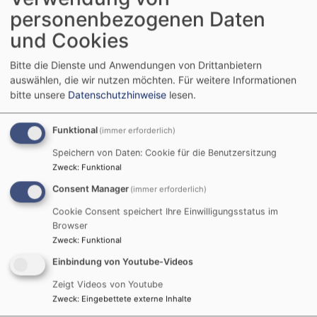
Der
Konfirmandenkurs
beginnt nach den Pfingstferien.
personenbezogenen Daten
Unsere Konfirmationen feiern wir
und Cookies
in
der Allerheiligenkirche am 4. Sonntag nach Ostern
Bitte die Dienste und Anwendungen von Drittanbietern
und
auswählen, die wir nutzen möchten.
Für weitere Informationen
der St. Nikolaus Kirche eine Woche später.
bitte unsere
Datenschutzhinweise
lesen.
Die
Anmeldung
für den
Konfirmandenkurs 2025/26
Funktional
(immer erforderlich)
findet am
14. Mai um 19.00 Uhr im Gemeindehaus
Kornburg
statt.
Speichern von Daten: Cookie für die Benutzersitzung
Zweck
:
Funktional
Consent Manager
(immer erforderlich)
----------------------------------------------
Cookie Consent speichert Ihre Einwilligungsstatus im
Browser
Zweck
:
Funktional
Aktuelle
Termine
erhältst du stets über die Konfi-App
Einbindung von Youtube-Videos
oder hier unter Veranstaltungen - da kannst du nach
Zeigt Videos von Youtube
Zielgruppe Konfirmanden filtern.
Zweck
:
Eingebettete externe Inhalte