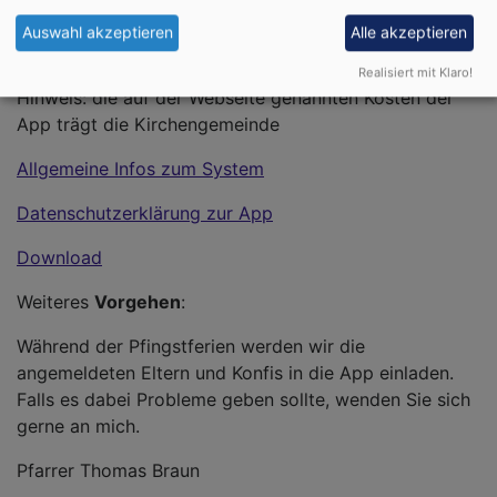
Auswahl akzeptieren
Alle akzeptieren
Infos zur Konfi-App
Realisiert mit Klaro!
Hinweis: die auf der Webseite genannten Kosten der
App trägt die Kirchengemeinde
Allgemeine Infos zum System
Datenschutzerklärung zur App
Download
Weiteres
Vorgehen
:
Während der Pfingstferien werden wir die
angemeldeten Eltern und Konfis in die App einladen.
Falls es dabei Probleme geben sollte, wenden Sie sich
gerne an mich.
Pfarrer Thomas Braun